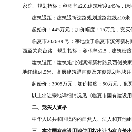
家院。规划指标：容积率≤2.0,建筑密度≤45%，绿
建筑
退距
：建筑退
折达路规划
道路红线
≥
10
米
起始价：
445万元；加价幅度
：
15万元
，
竞买
临夏市
2026-06号
：
宗地位于临夏市滨河新村
西至关家台路。规划指标：容积率≤2.5，建筑密度≤
建筑
退距
：
建筑退北侧滨河新村路及西侧关
地红线≥4.5米、高层建筑退南侧及东侧规划地块用地
起始价
：
3905
万元，加价幅度
：
50万元，竞
以上出让宗地详细情况见《临夏市国有建设用
二、竞买人资格
中华人民共和国境内的
自然人、
法人和其他组
三、本次国有建设
用地使用权出让为有底价出