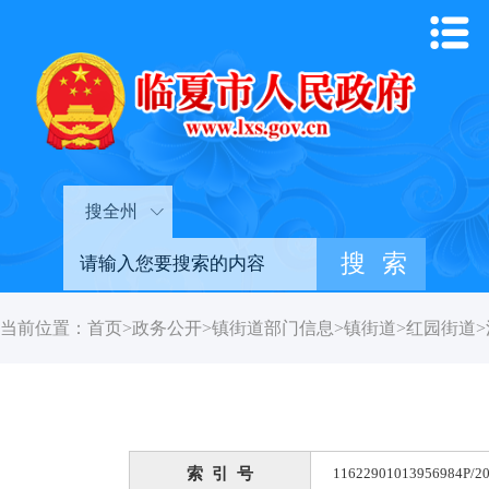
搜全州
当前位置：
首页
>
政务公开
>
镇街道部门信息
>
镇街道
>
红园街道
>
索 引 号
11622901013956984P/20