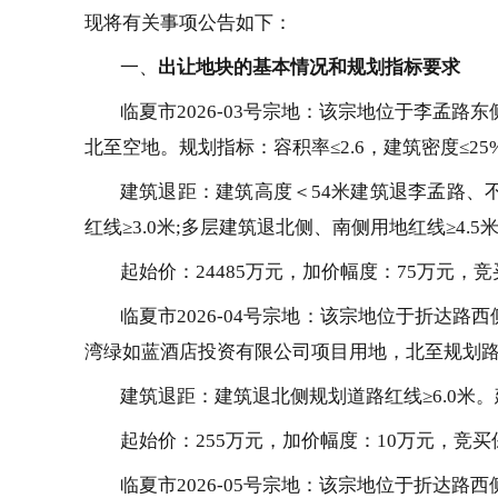
现将有关事项公告如下：
一、
出让地块的基本情况和规划指标要求
临夏市
202
6
-
03
号
宗地：该宗地位于
李孟路东
北至空地。规划指标：容积率≤2.
6
，建筑密度
≤
25
建筑退距
：
建筑高度
＜
54米建筑退李孟路、
红线
≥3.0米;多层建筑退北侧、南侧用地红线≥4.
起始价：
24485
万元，加价幅度：
75
万元，竞
临夏市
2026-04号宗地：该宗地位于折达路西
湾绿如蓝酒店投资有限公司项目用地，北至规划路。规划
建筑退距：建筑退北侧规划道路红线
≥
6.0
米。
起始价：
255万元，加价幅度：10万元，竞买
临夏市
2026-05号宗地：该宗地位于折达路西