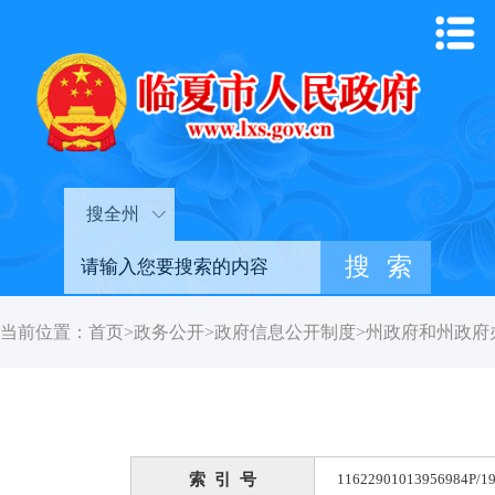
搜全州
当前位置：
首页
>
政务公开
>
政府信息公开制度
>
州政府和州政府
索 引 号
11622901013956984P/19