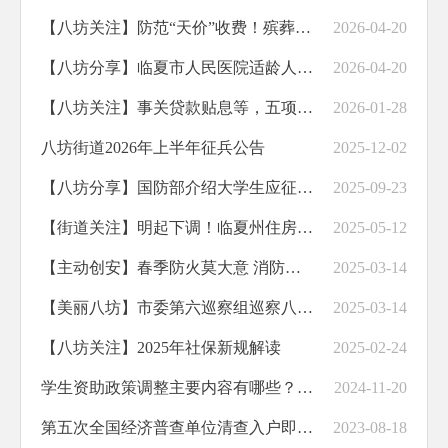
【八坊关注】防范“天价”收费！殡葬领域新规，5月31日起试行
2026-04-20
【八坊分享】临夏市人民医院适龄人群HPV疫苗及带状疱疹疫苗接种惠民减免政策开始啦！
2026-04-20
【八坊关注】事关贷款贴息等，五项重要政策发布
2026-01-28
八坊街道2026年上半年征兵公告
2025-12-02
【八坊分享】国防部介绍大学生应征入伍优待政策
2025-09-23
【街道关注】明起下调！临夏州住房公积金管理中心发布通告
2025-05-12
【主动创安】春季防火莫大意 消防宣传筑安全|八坊街道坝口社区开展春季防火宣传培训活动
2025-03-14
【美丽八坊】市委第六巡察组巡察八坊街道党工委及下辖各社区党组织工作动员会召开
2025-03-14
【八坊关注】2025年社保新规解读
2025-02-24
学生资助政策调整主要内容有哪些？3部门解读来了
2024-11-20
第五次全国经济普查单位清查入户即将开始
2023-08-18