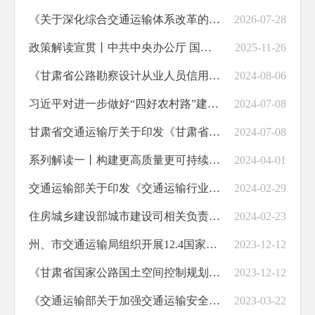
《关于深化综合交通运输体系改革的意见》政策解读
2026-07-28
政策解读宣贯丨中共中央办公厅 国务院办公厅关于加快建设统一开放的交通运输市场的意见
2025-11-26
《甘肃省公路勘察设计从业人员信用评价实施细则（试行）》主要修订条款解读
2024-08-06
习近平对进一步做好“四好农村路”建设作出重要指示强调：持续发力久久为功 推动“四好农村路”高质量发展
2024-07-08
甘肃省交通运输厅关于印发《甘肃省公路水运建设市场信用信息管理办法》的通知（甘交规范〔2024〕4号）
2024-07-08
系列解读一丨构建更高质量更可持续农村运输服务体系
2024-04-01
交通运输部关于印发《交通运输行业标准管理办法》的通知
2024-02-29
住房城乡建设部城市建设司相关负责人解读《关于全面推进城市综合交通体系建设的指导意见》
2024-02-23
州、市交通运输局组织开展12.4国家宪法日集中宣传活动
2023-12-12
《甘肃省国家公路国土空间控制规划2021-2035年）》编制成果通过审议
2023-12-12
《交通运输部关于加强交通运输安全生产标准化建设的指导意见》解读
2023-03-22