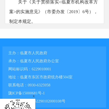
关于《关于贯彻落实<临夏市机构改革方
案>的实施意见》（市委办
发〔201
9〕6号
），
制定本规定。
第二条
临夏市农业农村局为市政府工作部
门，为正科级。
第三条
中共
临夏市委农村工作领导小组办
主办：临夏市人民政府
公室（以下简称市委农办）设在市农业农村
承办：临夏市人民政府办公室
网站标识码：6229010001
局，接受市委农村工作领导小组的直接领导，
地址：临夏市东区市政府统办楼504室
承担市委农村工作领导小组具体工作，组织开
联系电话：0930-6325958
展
“三农”重大问题的政策研究，协调督促有关
陇ICP备15000681号-1
x
方面落实
市委农村工作领导小组决定事项、工
甘公网安备 62290102000108号