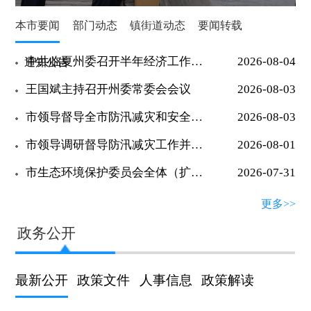
本市要闻
部门动态
镇街道动态
要闻转载
中共临夏州委召开半年经济工作专题协商座谈会 王国斌讲话 马斌主持
2026-08-04
通知公告
王国斌主持召开州委常委会会议
2026-08-03
市领导督导全市防汛减灾和安全生产工作
2026-08-03
市领导调研督导防汛减灾工作并开展巡河
2026-08-01
市生态环境保护委员会全体（扩大）会议暨2026年大气污染“冬病夏治”重点任务集中攻坚行动推进会召开
2026-07-31
临夏市开展“八一”走访慰问活动
2026-07-31
更多>>
市领导调研督导防汛减灾工作
2026-07-22
政务公开
兰合铁路洮河大桥顺利合龙
2026-07-17
最新公开
政策文件
人事信息
政策解读
市领导督导汛期灾害防治工作
2026-07-16