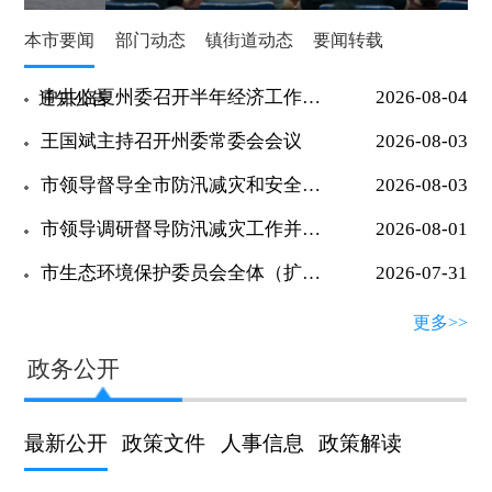
本市要闻
部门动态
镇街道动态
要闻转载
王国斌主持召开州委常委会会议
中共临夏州委召开半年经济工作专题协商座谈会 王国斌讲话 马斌主持
2026-08-04
通知公告
王国斌主持召开州委常委会会议
2026-08-03
市领导督导全市防汛减灾和安全生产工作
2026-08-03
市领导调研督导防汛减灾工作并开展巡河
2026-08-01
市生态环境保护委员会全体（扩大）会议暨2026年大气污染“冬病夏治”重点任务集中攻坚行动推进会召开
2026-07-31
临夏市开展“八一”走访慰问活动
2026-07-31
更多>>
市领导调研督导防汛减灾工作
2026-07-22
政务公开
兰合铁路洮河大桥顺利合龙
2026-07-17
最新公开
政策文件
人事信息
政策解读
市领导督导汛期灾害防治工作
2026-07-16