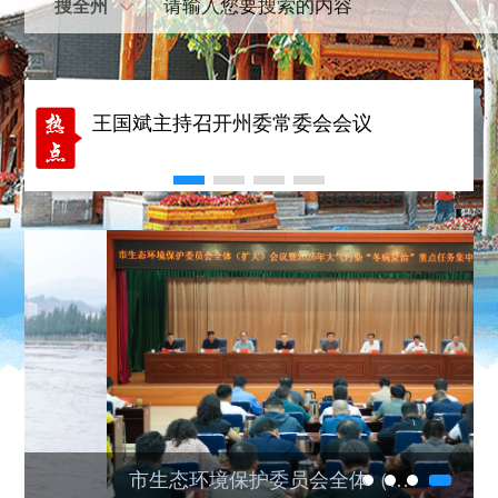
搜全州
市领导调研督导防汛减灾工作并开
展巡河
王国斌主持召开州委常委会会议
中共临夏州委召开半年经济工作专
题协商座谈会 王国斌讲话 马斌主持
市领导督导全市防汛减灾和安全生
产工作
市领导调研督导防汛减灾工作并开
市生态环境保护委员会全体（扩大）会议暨2026年大气污染“冬病夏治”重点任务集中攻坚行动推进会召开
展巡河