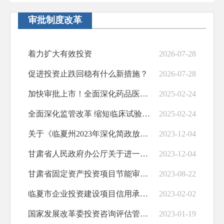
公务员招考
审批制度改革
治安管理
规划纲要
着力扩大有效投资
2026-07-28
基层政务公开
促进投资止跌回稳有什么新措施？
2026-07-28
回应关切
加快审批上市！全面深化药品医疗器械监管改革
2025-02-24
政府预算决算
全面深化监管改革 缩短临床试验审评审批时限——加快创新药和医疗器械上市
2025-02-24
放管服改革
关于《临夏州2023年深化简政放权放管结合优化服务改革工作要点》解读
2023-12-04
应急预案
甘肃省人民政府办公厅关于进一步优化工程建设项目审批服务的通知
2023-12-04
公共企事业信息公开
甘肃省固定资产投资项目节能审查实施办法
2023-08-22
基层政务公开标准化规范化
临夏市企业投资建设项目信用承诺制改革试点测试工作实施细则（试行）
2023-02-02
国家发展改革委投资咨询评估管理办法
2023-01-19