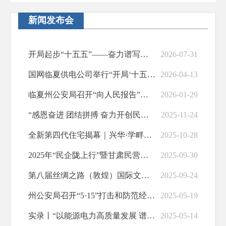
公务员招考
新闻发布会
治安管理
规划纲要
开局起步“十五五”——奋力谱写中国式现代化甘肃篇章主题系列新闻发布会（临夏专场）
2026-07-31
基层政务公开
国网临夏供电公司举行“开局‘十五五’电网当先锋”新闻发布会
2026-04-13
回应关切
临夏州公安局召开“向人民报告”新闻发布会
2026-01-29
政府预算决算
“感恩奋进 团结拼搏 奋力开创民族地区高质量发展新局面”新闻发布会
2025-11-24
放管服改革
全新第四代住宅揭幕｜兴华·学畔尚城产品发布会暨样板间开放 临夏市迈入“空中庭院”森居时代
2025-10-28
应急预案
2025年“民企陇上行”暨甘肃民营企业100强发布会举行
2025-09-30
公共企事业信息公开
第八届丝绸之路（敦煌）国际文化博览会和2025敦煌论坛成果通报新闻发布会举行
2025-09-24
基层政务公开标准化规范化
州公安局召开“5·15”打击和防范经济犯罪宣传日新闻发布会
2025-05-19
实录丨“以能源电力高质量发展 谱写中国式现代化甘肃实践新篇章”新闻发布会
2025-05-14